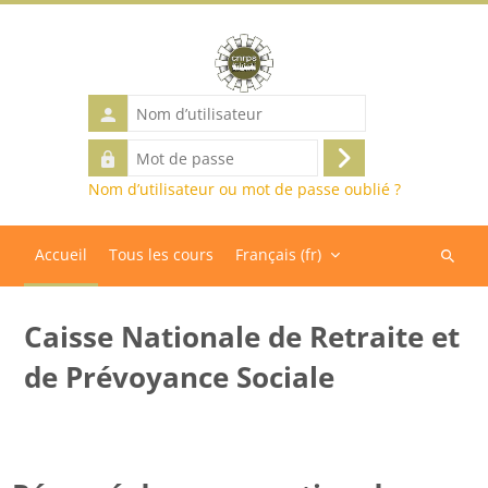
Passer au contenu principal
Nom
d’utilisateur
Mot
Connexion
de
Nom d’utilisateur ou mot de passe oublié ?
passe
Accueil
Tous les cours
Français ‎(fr)‎
Recher
des
cours
Caisse Nationale de Retraite et
de Prévoyance Sociale